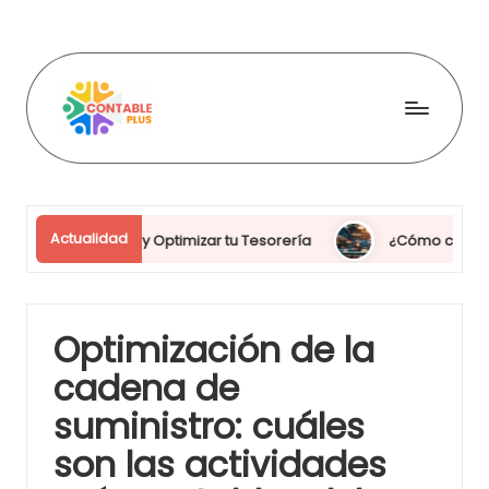
Skip
to
content
C
o
n
Actualidad
ncional y Optimizar tu Tesorería
¿Cómo cambiar divisas sin
t
a
b
Optimización de la
l
cadena de
e
suministro: cuáles
p
son las actividades