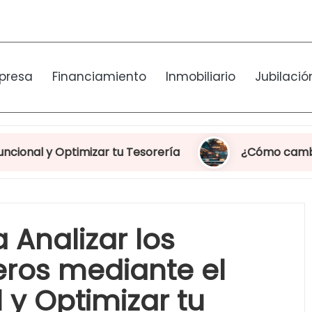
presa
Financiamiento
Inmobiliario
Jubilació
imizar tu Tesorería
¿Cómo cambiar divisas sin 
 Analizar los
ieros mediante el
 y Optimizar tu