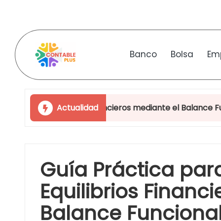
Skip
to
Banco
Bolsa
Em
content
C
o
quilibrios Financieros mediante el Balance Funcional y Opt
Actualidad
n
t
a
Guía Práctica para
b
Equilibrios Financ
l
Balance Funcional