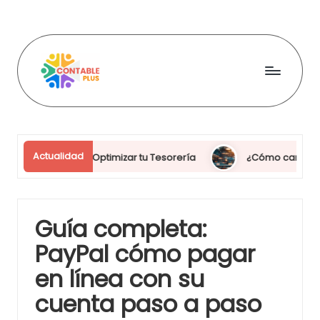
Skip
to
content
C
o
n
Actualidad
al y Optimizar tu Tesorería
¿Cómo cambiar divisas sin comi
t
a
b
Guía completa:
l
PayPal cómo pagar
e
en línea con su
p
cuenta paso a paso